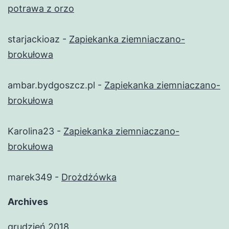
potrawa z orzo
starjackioaz
-
Zapiekanka ziemniaczano-
brokułowa
ambar.bydgoszcz.pl
-
Zapiekanka ziemniaczano-
brokułowa
Karolina23
-
Zapiekanka ziemniaczano-
brokułowa
marek349
-
Drożdżówka
Archives
grudzień 2018