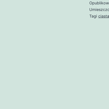
Opubliko
Umieszczo
Tagi
ciast