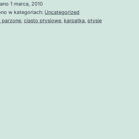
wano
1 marca, 2010
no w kategoriach:
Uncategorized
a parzone
,
ciasto ptysiowe
,
karpatka
,
ptysie