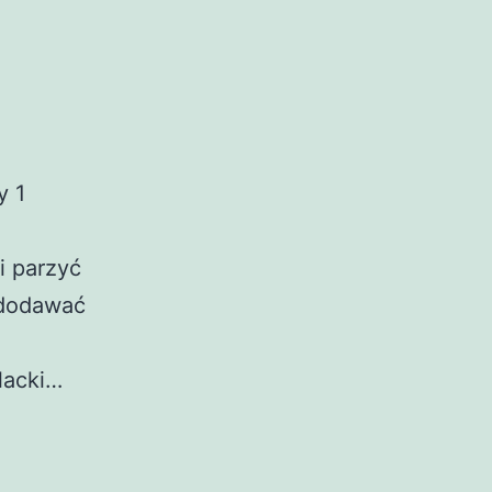
y 1
 parzyć
 dodawać
lacki…