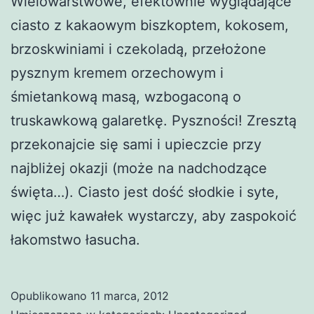
Wielowarstwowe, efektownie wyglądające
ciasto z kakaowym biszkoptem, kokosem,
brzoskwiniami i czekoladą, przełożone
pysznym kremem orzechowym i
śmietankową masą, wzbogaconą o
truskawkową galaretkę. Pyszności! Zresztą
przekonajcie się sami i upieczcie przy
najbliżej okazji (może na nadchodzące
święta…). Ciasto jest dość słodkie i syte,
więc już kawałek wystarczy, aby zaspokoić
łakomstwo łasucha.
Opublikowano
11 marca, 2012