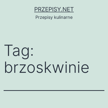
Przejdź
PRZEPISY.NET
do
Przepisy kulinarne
treści
Tag:
brzoskwinie