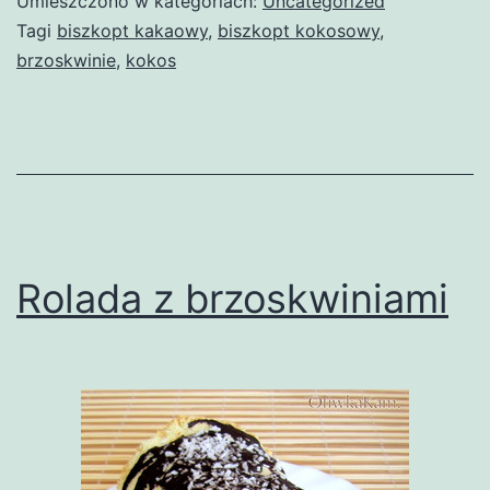
Umieszczono w kategoriach:
Uncategorized
Tagi
biszkopt kakaowy
,
biszkopt kokosowy
,
brzoskwinie
,
kokos
Rolada z brzoskwiniami