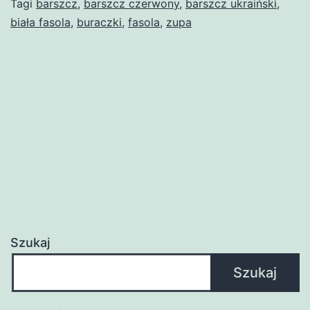
Tagi
barszcz
,
barszcz czerwony
,
barszcz ukraiński
,
biała fasola
,
buraczki
,
fasola
,
zupa
Szukaj
Szukaj