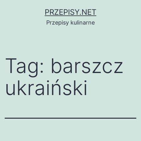
Przejdź
PRZEPISY.NET
do
Przepisy kulinarne
treści
Tag:
barszcz
ukraiński