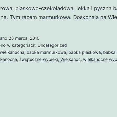
rowa, piaskowo-czekoladowa, lekka i pyszna 
zna. Tym razem marmurkowa. Doskonała na Wie
wano
25 marca, 2010
no w kategoriach:
Uncategorized
wielkanocna
,
babka marmurkowa
,
babka piaskowa
,
babka 
lkanocna
,
świąteczne wypieki
,
Wielkanoc
,
wielkanocne wyp