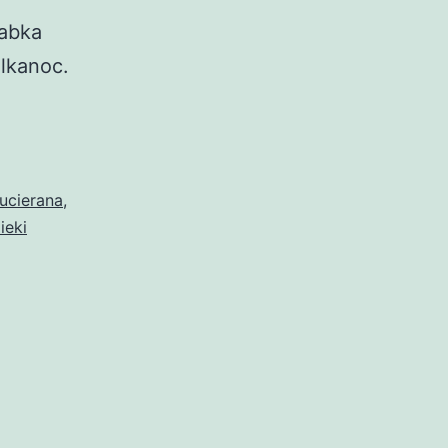
babka
lkanoc.
ucierana
,
ieki