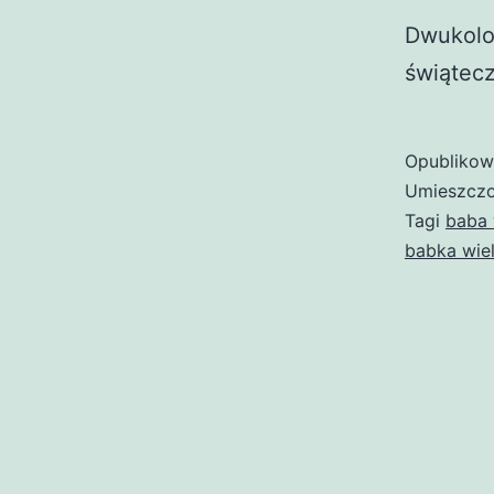
Dwukolo
świątec
Opubliko
Umieszczo
Tagi
baba 
babka wie