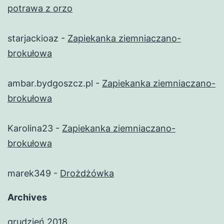
potrawa z orzo
starjackioaz
-
Zapiekanka ziemniaczano-
brokułowa
ambar.bydgoszcz.pl
-
Zapiekanka ziemniaczano-
brokułowa
Karolina23
-
Zapiekanka ziemniaczano-
brokułowa
marek349
-
Drożdżówka
Archives
grudzień 2018