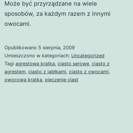
Może być przyrządzane na wiele
sposobów, za każdym razem z innymi
owocami.
Opublikowano
5 sierpnia, 2009
Umieszczono w kategoriach:
Uncategorized
Tagi
agrestowa kratka
,
ciasto serowe
,
ciasto z
agrestem
,
ciasto z jabłkami
,
ciasto z owocami
,
owocowa kratka
,
pieczenie ciast