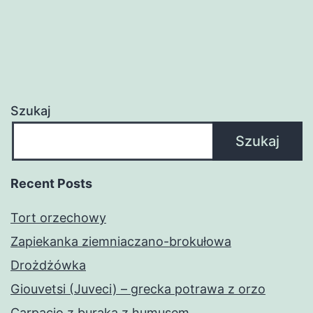
Szukaj
Szukaj
Recent Posts
Tort orzechowy
Zapiekanka ziemniaczano-brokułowa
Drożdżówka
Giouvetsi (Juveci) – grecka potrawa z orzo
Carpacio z buraka z humusem