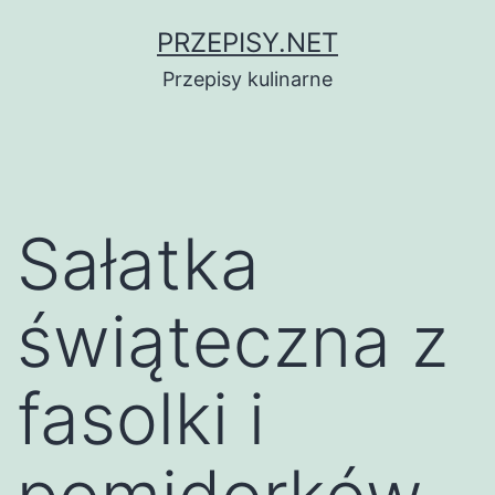
Przejdź
PRZEPISY.NET
do
Przepisy kulinarne
treści
Sałatka
świąteczna z
fasolki i