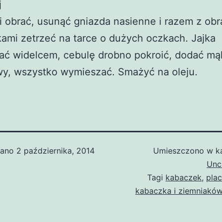
j
 obrać, usunąć gniazda nasienne i razem z ob
ami zetrzeć na tarce o dużych oczkach. Jajka
ać widelcem, cebulę drobno pokroić, dodać mą
wy, wszystko wymieszać. Smażyć na oleju.
wano
2 października, 2014
Umieszczono w ka
Unc
Tagi
kabaczek
,
plac
kabaczka i ziemniakó