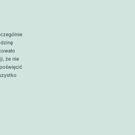
zczególnie
odzinę
akowało
i, że nie
poświęcić
szystko