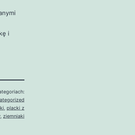
ranymi
kę i
tegoriach:
ategorized
ki
,
placki z
w
,
ziemniaki