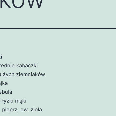
i
rednie kabaczki
dużych ziemniaków
ajka
ebula
 łyżki mąki
, pieprz, ew. zioła