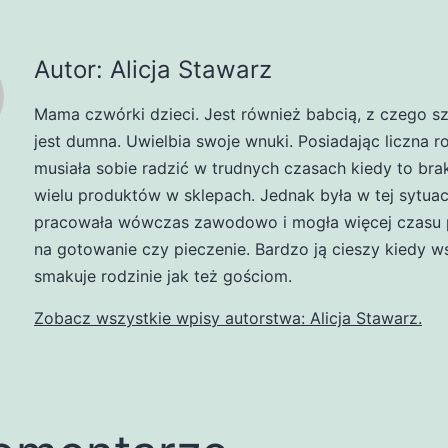
Autor: Alicja Stawarz
Mama czwórki dzieci. Jest również babcią, z czego s
jest dumna. Uwielbia swoje wnuki. Posiadając liczna r
musiała sobie radzić w trudnych czasach kiedy to br
wielu produktów w sklepach. Jednak była w tej sytuacj
pracowała wówczas zawodowo i mogła więcej czasu 
na gotowanie czy pieczenie. Bardzo ją cieszy kiedy w
smakuje rodzinie jak też gościom.
Zobacz wszystkie wpisy autorstwa: Alicja Stawarz.