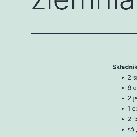
Składnik
2 ś
6 
2 j
1 c
2-3
sól