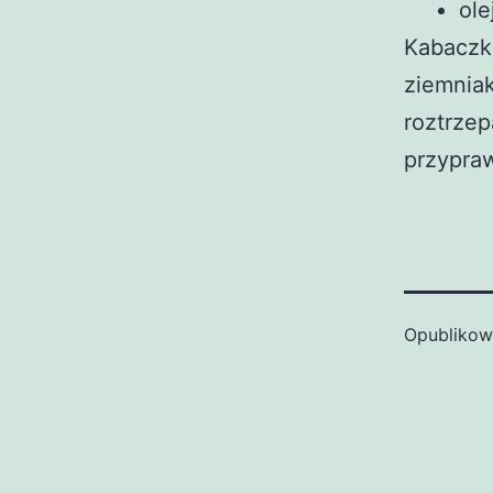
ole
Kabaczki
ziemniak
roztrzep
przypra
Opubliko