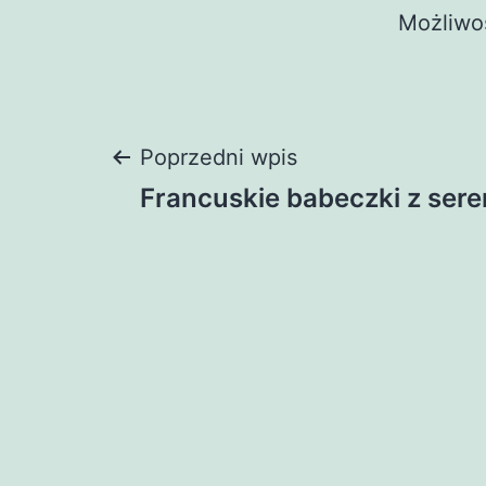
Możliwo
Nawigacja
Poprzedni wpis
Francuskie babeczki z serem
wpisu