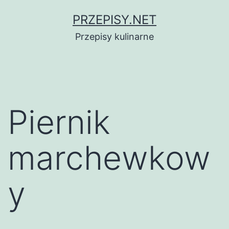
Przejdź
PRZEPISY.NET
do
Przepisy kulinarne
treści
Piernik
marchewkow
y