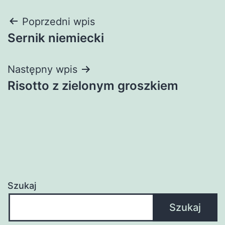
Nawigacja
Poprzedni wpis
Sernik niemiecki
wpisu
Następny wpis
Risotto z zielonym groszkiem
Szukaj
Szukaj