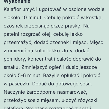
Wykonanie
Kalafior umyć i ugotować w osolone wodzie
– około 10 minut. Cebulę pokroić w kostkę,
czosnek przecisnąć przez praskę. Na
patelni rozgrzać olej, cebulę lekko
przesmażyć, dodać czosnek i mięso. Mięso
zrumienić na kolor lekko złoty, dodać
pomidory, koncentrat i całość doprawić do
smaku. Zmniejszyć ogień i dusić jeszcze
około 5-6 minut. Bazylię opłukać i pokroić
w paseczki. Dodać do gotowego sosu.
Naczynie żaroodporne nasmarować,
przełożyć sos z mięsem, ułożyć różyczki
kalafiora. Śmietanę roztrzepać z solą i