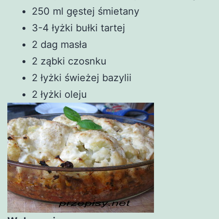
250 ml gęstej śmietany
3-4 łyżki bułki tartej
2 dag masła
2 ząbki czosnku
2 łyżki świeżej bazylii
2 łyżki oleju