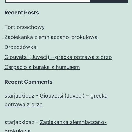
Recent Posts
Tort orzechowy
Zapiekanka ziemniaczano-brokułowa
Drożdżówka
Giouvetsi (Juveci) – grecka potrawa z orzo
Carpacio z buraka z humusem
Recent Comments
starjackioaz
-
Giouvetsi (Juveci) – grecka
potrawa z orzo
starjackioaz
-
Zapiekanka ziemniaczano-
brokułowa