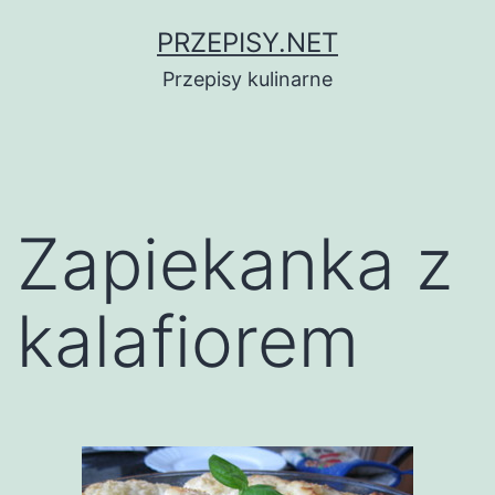
Przejdź
PRZEPISY.NET
do
Przepisy kulinarne
treści
Zapiekanka z
kalafiorem