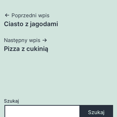
Nawigacja
Poprzedni wpis
Ciasto z jagodami
wpisu
Następny wpis
Pizza z cukinią
Szukaj
Szukaj