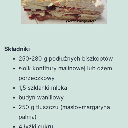
Składniki
250-280 g podłużnych biszkoptów
słoik konfitury malinowej lub dżem
porzeczkowy
1,5 szklanki mleka
budyń waniliowy
250 g tłuszczu (masło+margaryna
palma)
4 łyżki cukru