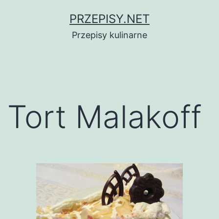
Przejdź
PRZEPISY.NET
do
Przepisy kulinarne
treści
Tort Malakoff