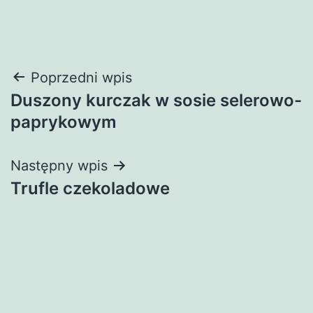
Nawigacja
Poprzedni wpis
Duszony kurczak w sosie selerowo-
wpisu
paprykowym
Następny wpis
Trufle czekoladowe