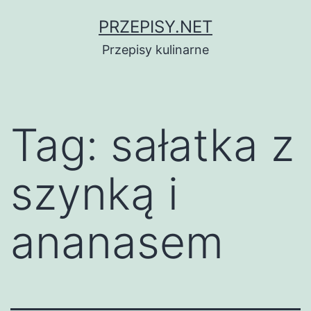
Przejdź
PRZEPISY.NET
do
Przepisy kulinarne
treści
Tag:
sałatka z
szynką i
ananasem