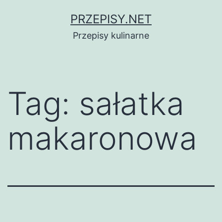
Przejdź
PRZEPISY.NET
do
Przepisy kulinarne
treści
Tag:
sałatka
makaronowa