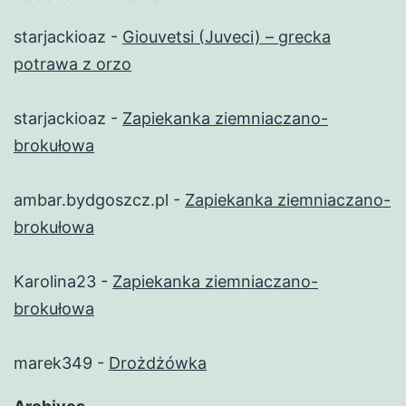
starjackioaz
-
Giouvetsi (Juveci) – grecka
potrawa z orzo
starjackioaz
-
Zapiekanka ziemniaczano-
brokułowa
ambar.bydgoszcz.pl
-
Zapiekanka ziemniaczano-
brokułowa
Karolina23
-
Zapiekanka ziemniaczano-
brokułowa
marek349
-
Drożdżówka