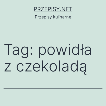
Przejdź
PRZEPISY.NET
do
Przepisy kulinarne
treści
Tag:
powidła
z czekoladą