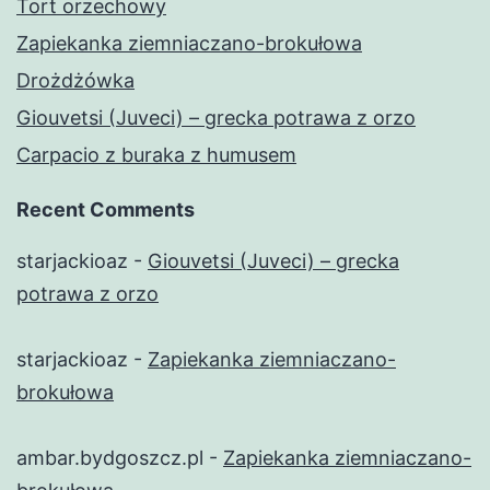
Tort orzechowy
Zapiekanka ziemniaczano-brokułowa
Drożdżówka
Giouvetsi (Juveci) – grecka potrawa z orzo
Carpacio z buraka z humusem
Recent Comments
starjackioaz
-
Giouvetsi (Juveci) – grecka
potrawa z orzo
starjackioaz
-
Zapiekanka ziemniaczano-
brokułowa
ambar.bydgoszcz.pl
-
Zapiekanka ziemniaczano-