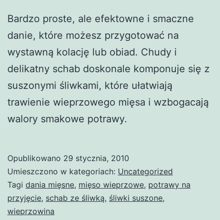
Bardzo proste, ale efektowne i smaczne
danie, które możesz przygotować na
wystawną kolację lub obiad. Chudy i
delikatny schab doskonale komponuje się z
suszonymi śliwkami, które ułatwiają
trawienie wieprzowego mięsa i wzbogacają
walory smakowe potrawy.
Opublikowano
29 stycznia, 2010
Umieszczono w kategoriach:
Uncategorized
Tagi
dania mięsne
,
mięso wieprzowe
,
potrawy na
przyjęcie
,
schab ze śliwką
,
śliwki suszone
,
wieprzowina