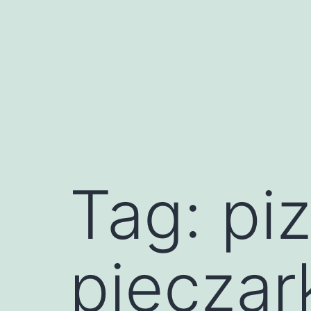
Przejdź
do
treści
Tag:
piz
pieczar