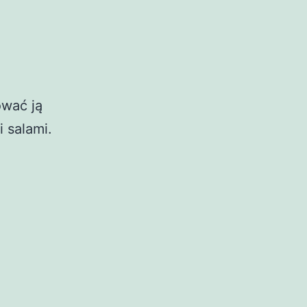
ować ją
 salami.