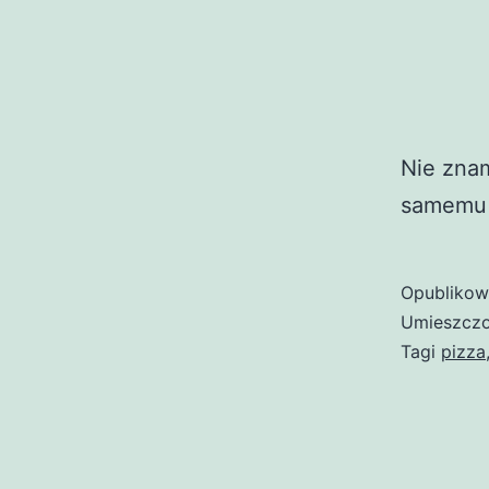
Nie znam
samemu z
Opubliko
Umieszczo
Tagi
pizza