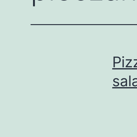
Piz
sal