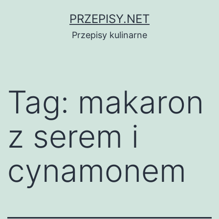
Przejdź
PRZEPISY.NET
do
Przepisy kulinarne
treści
Tag:
makaron
z serem i
cynamonem