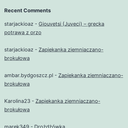
Recent Comments
starjackioaz
-
Giouvetsi (Juveci) – grecka
potrawa z orzo
starjackioaz
-
Zapiekanka ziemniaczano-
brokułowa
ambar.bydgoszcz.pl
-
Zapiekanka ziemniaczano-
brokułowa
Karolina23
-
Zapiekanka ziemniaczano-
brokułowa
marek349
-
Drożdżówka