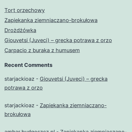
Tort orzechowy
Zapiekanka ziemniaczano-brokułowa
Drożdżówka
Giouvetsi (Juveci) – grecka potrawa z orzo
Carpacio z buraka z humusem
Recent Comments
starjackioaz
-
Giouvetsi (Juveci) – grecka
potrawa z orzo
starjackioaz
-
Zapiekanka ziemniaczano-
brokułowa
ambar.bydgoszcz.pl
-
Zapiekanka ziemniaczano-