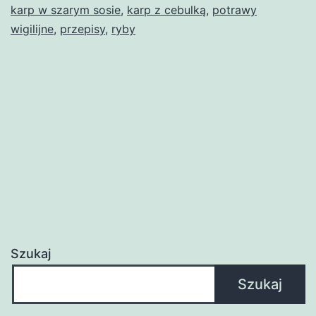
karp w szarym sosie
,
karp z cebulką
,
potrawy
wigilijne
,
przepisy
,
ryby
Szukaj
Szukaj