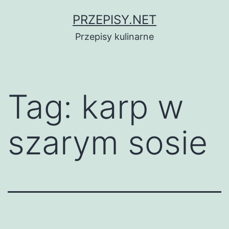
Przejdź
PRZEPISY.NET
do
Przepisy kulinarne
treści
Tag:
karp w
szarym sosie