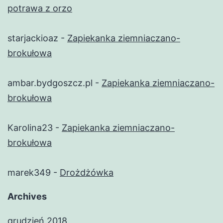
potrawa z orzo
starjackioaz
-
Zapiekanka ziemniaczano-
brokułowa
ambar.bydgoszcz.pl
-
Zapiekanka ziemniaczano-
brokułowa
Karolina23
-
Zapiekanka ziemniaczano-
brokułowa
marek349
-
Drożdżówka
Archives
grudzień 2018