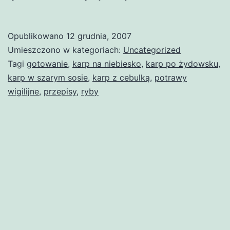
z
karpia
Opublikowano
12 grudnia, 2007
Umieszczono w kategoriach:
Uncategorized
Tagi
gotowanie
,
karp na niebiesko
,
karp po żydowsku
,
karp w szarym sosie
,
karp z cebulką
,
potrawy
wigilijne
,
przepisy
,
ryby