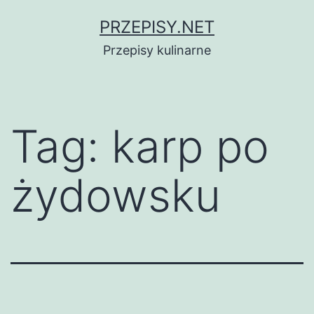
Przejdź
PRZEPISY.NET
do
Przepisy kulinarne
treści
Tag:
karp po
żydowsku