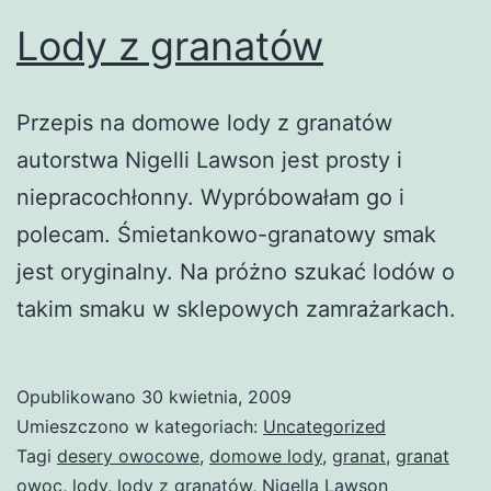
Lody z granatów
Przepis na domowe lody z granatów
autorstwa Nigelli Lawson jest prosty i
niepracochłonny. Wypróbowałam go i
polecam. Śmietankowo-granatowy smak
jest oryginalny. Na próżno szukać lodów o
takim smaku w sklepowych zamrażarkach.
Opublikowano
30 kwietnia, 2009
Umieszczono w kategoriach:
Uncategorized
Tagi
desery owocowe
,
domowe lody
,
granat
,
granat
owoc
,
lody
,
lody z granatów
,
Nigella Lawson