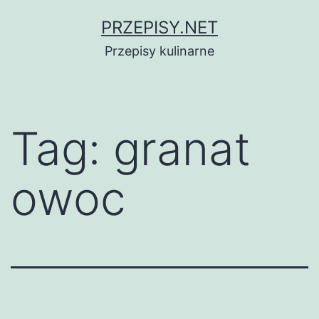
Przejdź
PRZEPISY.NET
do
Przepisy kulinarne
treści
Tag:
granat
owoc