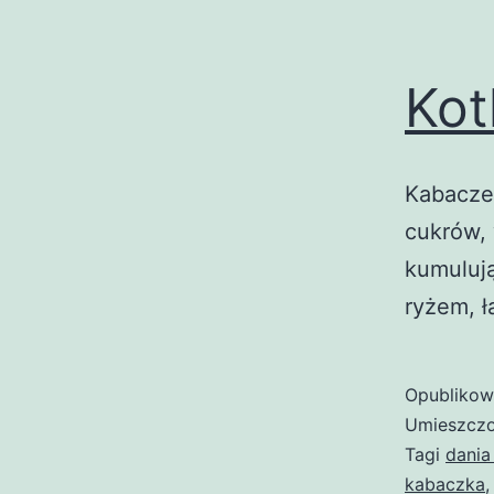
Kot
Kabaczek
cukrów, 
kumulują
ryżem, ł
Opubliko
Umieszczo
Tagi
dania
kabaczka