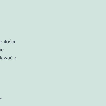
 ilości
ie
odawać z
 z