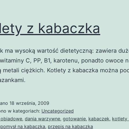
lety z kabaczka
 ma wysoką wartość dietetyczną: zawiera duże
witaminy C, PP, B1, karotenu, ponadto owoce n
 metali ciężkich. Kotlety z kabaczka można p
azankami.
wano
18 września, 2009
no w kategoriach:
Uncategorized
 obiadowe
,
dania warzywne
,
gotowanie
,
kabaczek
,
kotlety
,
pomysł na kabaczka
,
przepis na kabaczka