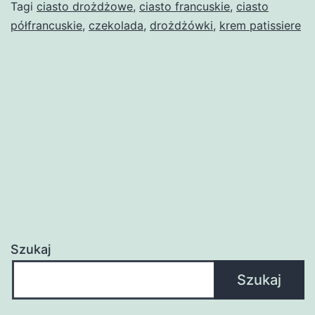
Tagi
ciasto drożdżowe
,
ciasto francuskie
,
ciasto
półfrancuskie
,
czekolada
,
drożdżówki
,
krem patissiere
Szukaj
Szukaj