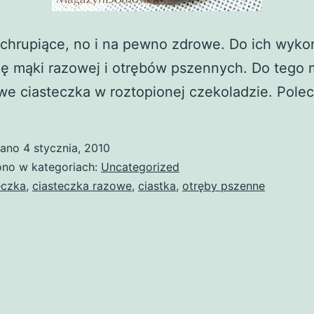
chrupiące, no i na pewno zdrowe. Do ich wyko
ię mąki razowej i otrębów pszennych. Do tego
we ciasteczka w roztopionej czekoladzie. Pole
wano
4 stycznia, 2010
no w kategoriach:
Uncategorized
eczka
,
ciasteczka razowe
,
ciastka
,
otręby pszenne