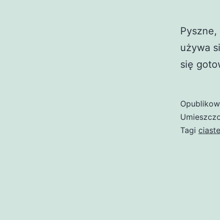
Pyszne, 
używa s
się goto
Opubliko
Umieszczo
Tagi
ciast