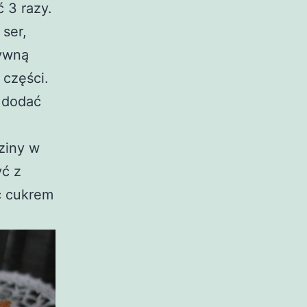
 3 razy.
 ser,
tywną
 części.
i dodać
ziny w
yć z
ć cukrem