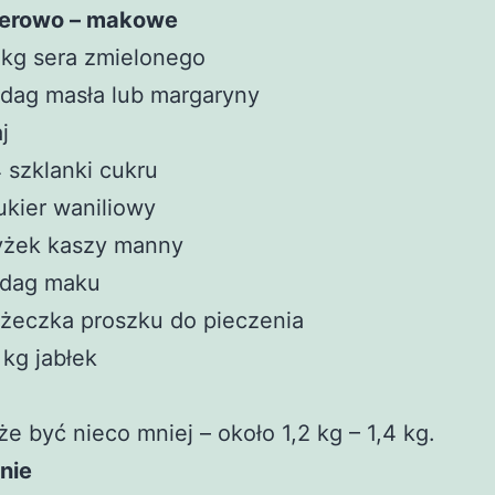
serowo – makowe
 kg sera zmielonego
dag masła lub margaryny
aj
 szklanki cukru
ukier waniliowy
łyżek kaszy manny
 dag maku
yżeczka proszku do pieczenia
 kg jabłek
e być nieco mniej – około 1,2 kg – 1,4 kg.
nie