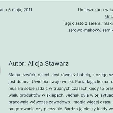
wano
5 maja, 2011
Umieszczono w ka
Unc
Tagi
ciasto z serem i mak
serowo-makowy
,
serni
Autor: Alicja Stawarz
Mama czwórki dzieci. Jest również babcią, z czego s
jest dumna. Uwielbia swoje wnuki. Posiadając liczna r
musiała sobie radzić w trudnych czasach kiedy to br
wielu produktów w sklepach. Jednak była w tej sytuacj
pracowała wówczas zawodowo i mogła więcej czasu 
na gotowanie czy pieczenie. Bardzo ją cieszy kiedy w