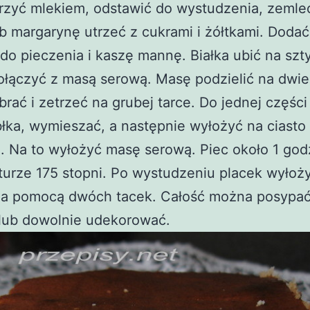
zyć mlekiem, odstawić do wystudzenia, zemleć
b margarynę utrzeć z cukrami i żółtkami. Dodać
do pieczenia i kaszę mannę. Białka ubić na sz
ołączyć z masą serową. Masę podzielić na dwie
brać i zetrzeć na grubej tarce. Do jednej częśc
błka, wymieszać, a następnie wyłożyć na ciasto
. Na to wyłożyć masę serową. Piec około 1 god
urze 175 stopni. Po wystudzeniu placek wyłoż
 za pomocą dwóch tacek. Całość można posypa
lub dowolnie udekorować.