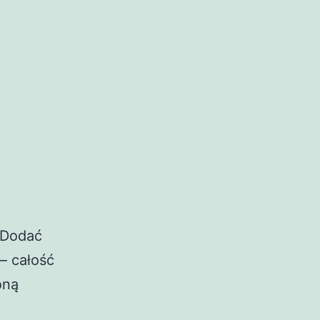
 Dodać
– całość
oną