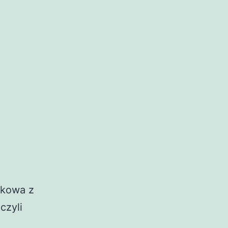
akowa z
czyli