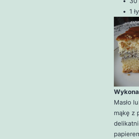
30
1 ł
Wykona
Masło l
mąkę z p
delikatn
papierem