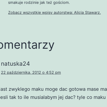
smakuje rodzinie jak też gościom.
Zobacz wszystkie wpisy autorstwa: Alicja Stawarz.
omentarzy
natuska24
22 października, 2012 o 4:52 pm
iast zwyklego maku moge dac gotowa mase m
jesli tak to ile musialabym jej dac? tyle co maku 