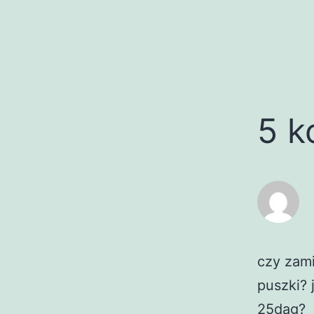
5 k
czy zam
puszki? 
25dag?