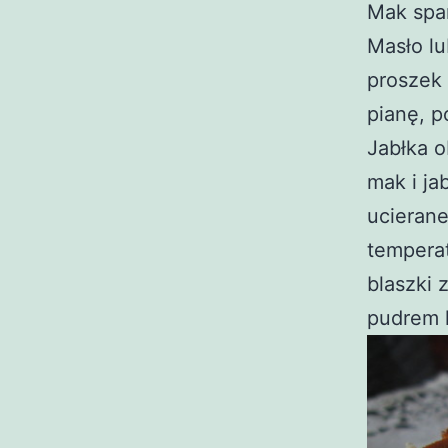
Mak spar
Masło lu
proszek 
pianę, p
Jabłka o
mak i ja
ucierane
temperat
blaszki
pudrem 