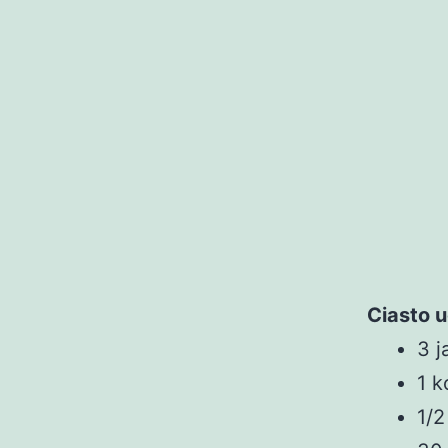
Ciasto 
3 j
1 k
1/2