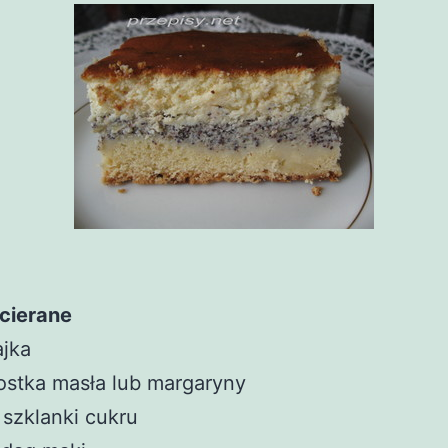
ucierane
ajka
ostka masła lub margaryny
 szklanki cukru