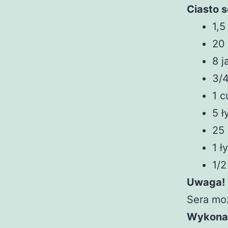
Ciasto 
1,5
20 
8 j
3/4
1 c
5 
25
1 ł
1/2
Uwaga!
Sera moż
Wykona