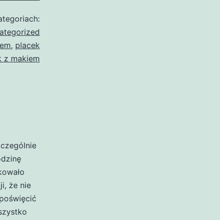
tegoriach:
ategorized
iem
,
placek
k z makiem
zczególnie
odzinę
akowało
i, że nie
poświęcić
szystko