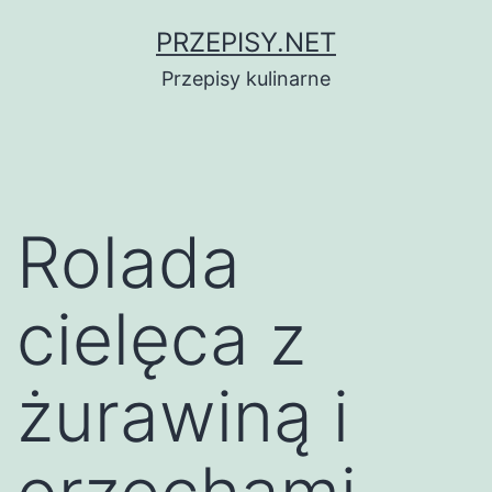
Przejdź
PRZEPISY.NET
do
Przepisy kulinarne
treści
Rolada
cielęca z
żurawiną i