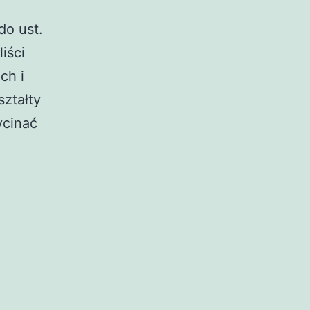
do ust.
iści
ch i
ształty
ycinać