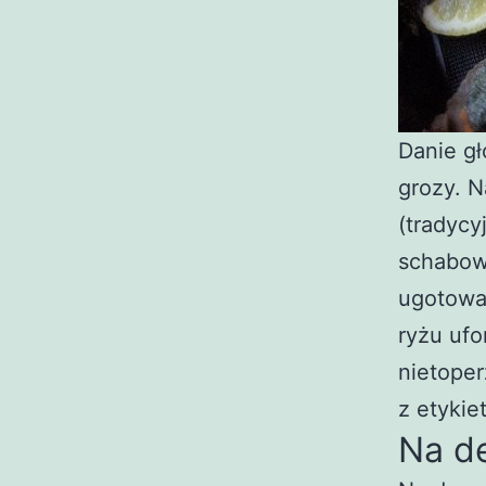
Danie g
grozy. N
(tradycy
schabowy
ugotowa
ryżu ufo
nietoper
z etykiet
Na d