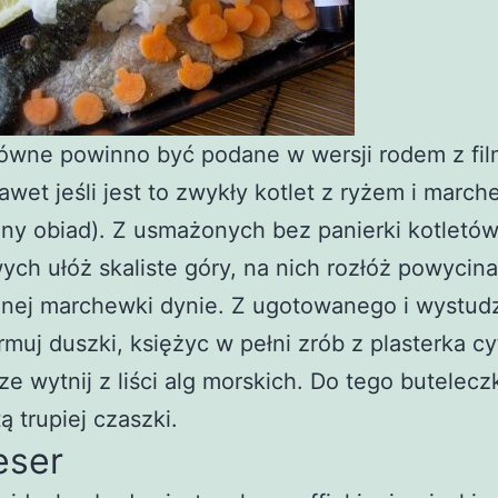
łówne powinno być podane w wersji rodem z fi
awet jeśli jest to zwykły kotlet z ryżem i marc
jny obiad). Z usmażonych bez panierki kotletó
ch ułóż skaliste góry, na nich rozłóż powycin
nej marchewki dynie. Z ugotowanego i wystu
rmuj duszki, księżyc w pełni zrób z plasterka cy
ze wytnij z liści alg morskich. Do tego butelecz
ą trupiej czaszki.
eser