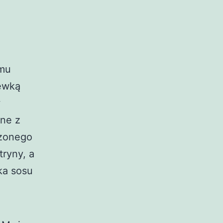
lmu
hewką
w
ane z
dzonego
tryny, a
ka sosu