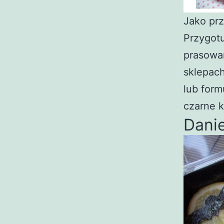
Jako prz
Przygotu
prasowan
sklepach
lub form
czarne k
Dani