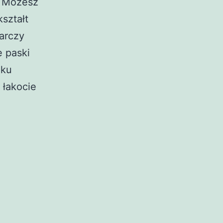
… Możesz
ształt
tarczy
e paski
nku
 łakocie