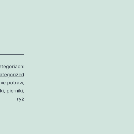
tegoriach:
ategorized
ie potraw
,
ki
,
pierniki
,
ryż