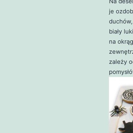
Na deser
je ozdob
duchów, 
biały lu
na okrąg
zewnętrz
zależy o
pomysłó