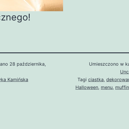
znego!
wano
28 października,
Umieszczono w ka
Unc
wka Kamińska
Tagi
ciastka
,
dekorowan
Halloween
,
menu
,
muffin