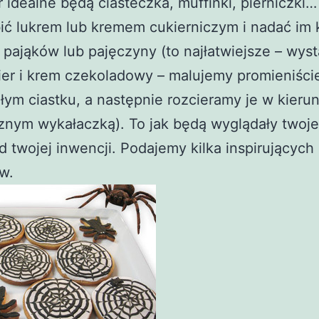
 idealne będą ciasteczka, muffinki, pierniczki
ić lukrem lub kremem cukierniczym i nadać im k
pająków lub pajęczyny (to najłatwiejsze – wys
kier i krem czekoladowy – malujemy promieniści
łym ciastku, a następnie rozcieramy je w kieru
nym wykałaczką). To jak będą wyglądały twoje
d twojej inwencji. Podajemy kilka inspirujących
w.