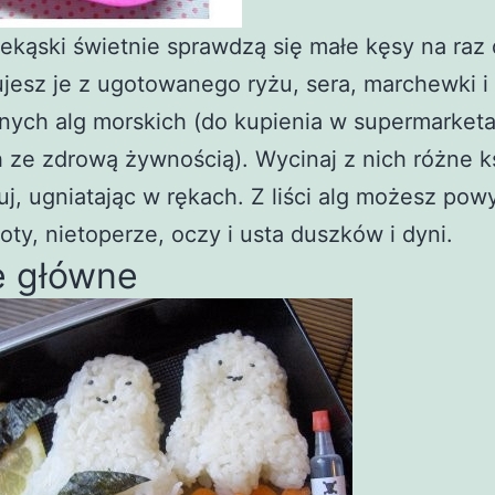
ekąski świetnie sprawdzą się małe kęsy na raz 
jesz je z ugotowanego ryżu, sera, marchewki i l
ych alg morskich (do kupienia w supermarketa
 ze zdrową żywnością). Wycinaj z nich różne k
uj, ugniatając w rękach. Z liści alg możesz pow
oty, nietoperze, oczy i usta duszków i dyni.
e główne