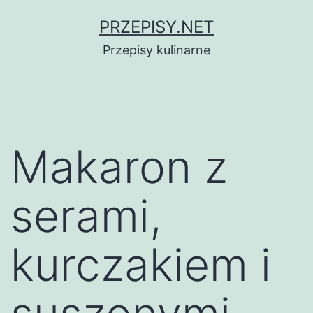
Przejdź
PRZEPISY.NET
do
Przepisy kulinarne
treści
Makaron z
serami,
kurczakiem i